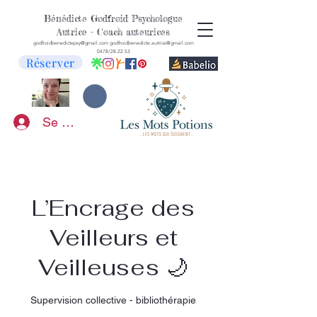
Bénédicte Godfroid Psychologue
Autrice - Coach auteurices
godfroidbenedictepsy@gmail.com
godfroidbenedicte.autrice@gmail.com
0478/28.22.53
Réserver
Se connecter
L’Encrage des
Veilleurs et
Veilleuses 🌙
Supervision collective - bibliothérapie