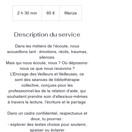
60
euros
2 h 30 min
2
60 €
Wanze
h
3
0
Description du service
m
i
Dans les métiers de l’écoute, nous
n
accueillons tant : émotions, récits, traumas,
silences.
Mais qui nous écoute, nous ? Où déposons-
nous ce que nous recevons ?
L’Encrage des Veilleurs et Veilleuses, ce
sont des séances de bibliothérapie
collective, conçues pour les
professionnel·les de la relation d’aide, qui
souhaitent prendre soin d’elles/eux-mêmes
à travers la lecture, l’écriture et le partage.
Dans un cadre confidentiel, respectueux et
doux, tu pourras :
- explorer des textes choisis pour soutenir,
apaiser ou éclairer