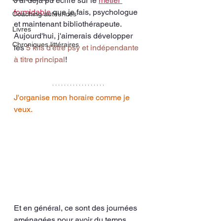
J'ai déjà pu écrire sur le 
métier 
formidable
 que je fais, psychologue 
Coaching auteurices
et maintenant bibliothérapeute. 
Livres
Aujourd'hui, j'aimerais développer 
Chroniques littéraires
les 
5 kifs d'être psy et indépendante 
à titre principal
! 
J'organise mon horaire comme je 
veux. 
Et en général, ce sont des journées 
aménagées pour avoir du temps 