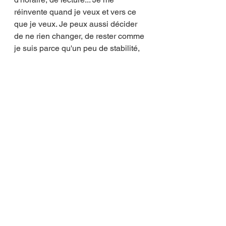
réinvente quand je veux et vers ce 
que je veux. Je peux aussi décider 
de ne rien changer, de rester comme 
je suis parce qu'un peu de stabilité, 
c'est bien aussi! Je prends de 
nouveaux patients si c'est ok pour 
moi. J'accepte un nouveau suivi si je 
pense pouvoir assumer. Je lève le 
pied si je sens que j'en ai besoin, 
j'accélère le rythme quand ça roule. 
Evidemment, je dois composer avec 
les contraintes financières et ça 
engendre du stress à certains 
moments. Je ne travaille pas, je ne 
suis pas payée. 
Mais cette vie d'indépendante, c'est 
mon choix, et je l'assume! ;)